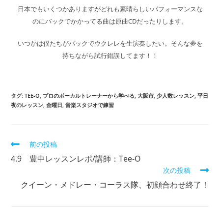
日本でもいくつかありますがどれも素晴らしいパフォーマンスな
のにバックでかかってる曲は原曲CDだったりします。
いつかは僕たちがバックでウクレレを生演奏したい。そんな夢を
持ちながら試行錯誤してます！！
タグ
:
TEE-O
,
プロのボーカルトレーナーから学べる
,
大阪市
,
少人数レッスン
,
平日
夜のレッスン
,
金曜日
,
音楽スタジオで練習
前の投稿
4.9 豊中レッスンレポ/講師：Tee-O
次の投稿
クイーン・メドレー・コーラス隊、初顔合わせ終了！