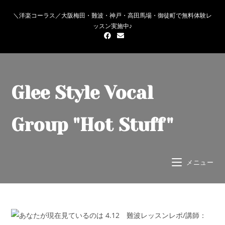
＼洋楽コーラス／大阪梅田・難波・神戸・高田馬場・御徒町で無料体験レ
ッスン実施中♪
Glee Style Vocal
Group "Hot Stuff"
メニュー