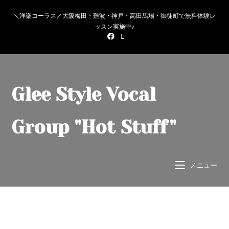
＼洋楽コーラス／大阪梅田・難波・神戸・高田馬場・御徒町で無料体験レ
ッスン実施中♪
Glee Style Vocal
Group "Hot Stuff"
メニュー