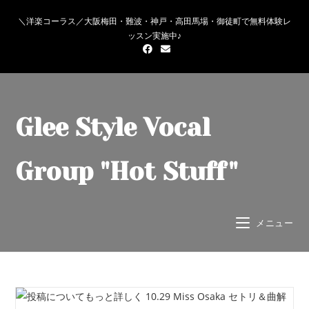
＼洋楽コーラス／大阪梅田・難波・神戸・高田馬場・御徒町で無料体験レ
ッスン実施中♪
Glee Style Vocal
Group "Hot Stuff"
メニュー