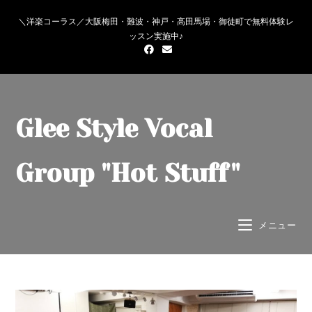
＼洋楽コーラス／大阪梅田・難波・神戸・高田馬場・御徒町で無料体験レ
ッスン実施中♪
Glee Style Vocal
Group "Hot Stuff"
メニュー