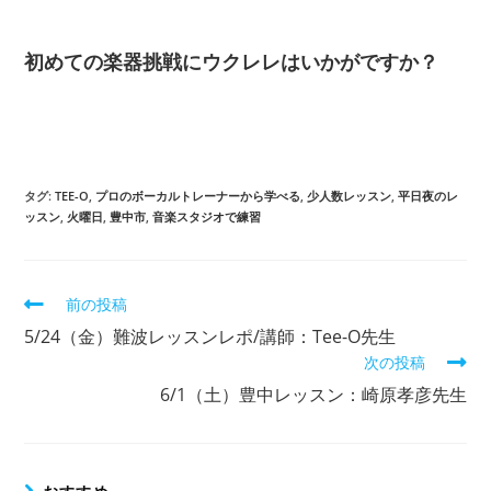
初めての楽器挑戦にウクレレはいかがですか？
タグ
:
TEE-O
,
プロのボーカルトレーナーから学べる
,
少人数レッスン
,
平日夜のレ
ッスン
,
火曜日
,
豊中市
,
音楽スタジオで練習
前の投稿
5/24（金）難波レッスンレポ/講師：Tee-O先生
次の投稿
6/1（土）豊中レッスン：崎原孝彦先生