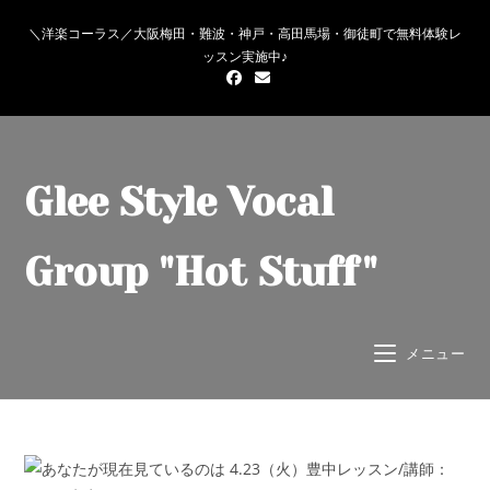
＼洋楽コーラス／大阪梅田・難波・神戸・高田馬場・御徒町で無料体験レ
ッスン実施中♪
Glee Style Vocal
Group "Hot Stuff"
メニュー