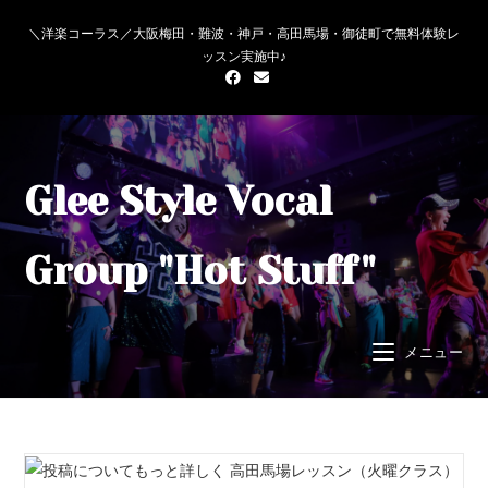
＼洋楽コーラス／大阪梅田・難波・神戸・高田馬場・御徒町で無料体験レ
ッスン実施中♪
Glee Style Vocal
Group "Hot Stuff"
メニュー