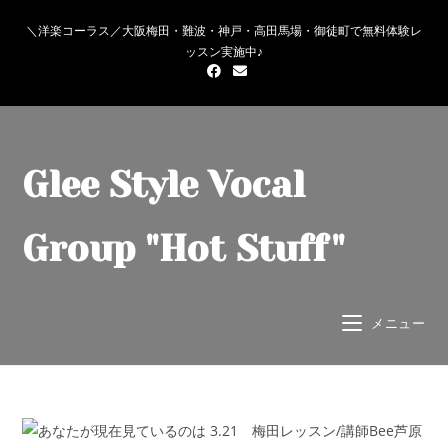
＼洋楽コーラス／大阪梅田・難波・神戸・高田馬場・御徒町で無料体験レ
ッスン実施中♪
Glee Style Vocal
Group "Hot Stuff"
メニュー