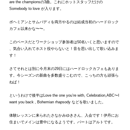
are the championsの3曲。
これにホットスタッフだけの
Somebody to love が入ります。
ボヘミアンとサムバディを両方やるのは結成当初のハードロック
カ
フェ以来かな〜〜。
このペースだとワークショップ参加者は50名いくと思いますので
、気合い入れてホスト役やらないと！
音を思い出して歌い込みま
す！
さてそれとは別に今月末の29日にはハードロックカフェもありま
す。今シーズンの新曲を多数盛りこむので、
こっちの方も頑張ら
ねば！
というわけで後半はLove the one you’re with, Celebration,ABC〜I
want you back , Bohemian rhapsody などを歌いました。
体験レッスンに来られたさなかみゆきさん、入会です！
伊丹にお
住まいでメインは豊中になるようです。
パートはアルトです。