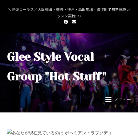
＼洋楽コーラス／大阪梅田・難波・神戸・高田馬場・御徒町で無料体験レ
ッスン実施中♪
Glee Style Vocal
Group "Hot Stuff"
メニュー