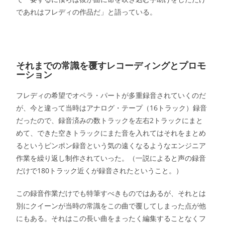
であれはフレディの作品だ」と語っている。
それまでの常識を覆すレコーディングとプロモ
ーション
フレディの希望でオペラ・パートが多重録音されていくのだ
が、今と違って当時はアナログ・テープ（16トラック）録音
だったので、録音済みの数トラックを左右2トラックにまと
めて、できた空きトラックにまた音を入れてはそれをまとめ
るというピンポン録音という気の遠くなるようなエンジニア
作業を繰り返し制作されていった。（一説によると声の録音
だけで180トラック近くが録音されたということ。）
この録音作業だけでも特筆すべきものではあるが、それとは
別にクイーンが当時の常識をこの曲で覆してしまった点が他
にもある。それはこの長い曲をまったく編集することなくフ