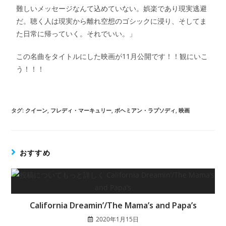
難しいメッセージなんて込めていない。娯楽であり現実逃避
だ。聴く人は現実から離れ空想のゴシックに浸り、そしてま
た日常に帰っていく。それでいい。」
この名曲をタイトルにした映画が11月公開です！！観にいこ
う！！！
タグ
:
クイーン
,
フレディ・マーキュリー
,
ボヘミアン・ラプソディ
,
映画
おすすめ
California Dreamin’/The Mama’s and Papa’s
2020年1月15日