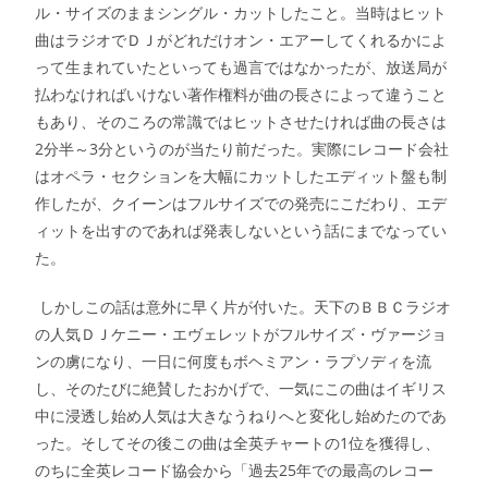
ル・サイズのままシングル・カットしたこと。当時はヒット
曲はラジオでＤＪがどれだけオン・エアーしてくれるかによ
って生まれていたといっても過言ではなかったが、放送局が
払わなければいけない著作権料が曲の長さによって違うこと
もあり、そのころの常識ではヒットさせたければ曲の長さは
2分半～3分というのが当たり前だった。実際にレコード会社
はオペラ・セクションを大幅にカットしたエディット盤も制
作したが、クイーンはフルサイズでの発売にこだわり、エデ
ィットを出すのであれば発表しないという話にまでなってい
た。
しかしこの話は意外に早く片が付いた。天下のＢＢＣラジオ
の人気ＤＪケニー・エヴェレットがフルサイズ・ヴァージョ
ンの虜になり、一日に何度もボヘミアン・ラプソディを流
し、そのたびに絶賛したおかげで、一気にこの曲はイギリス
中に浸透し始め人気は大きなうねりへと変化し始めたのであ
った。そしてその後この曲は全英チャートの1位を獲得し、
のちに全英レコード協会から「過去25年での最高のレコー