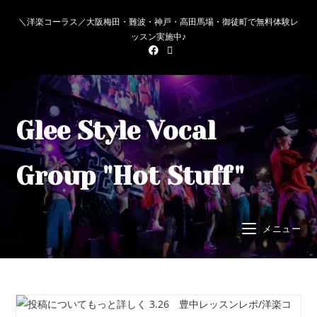
＼洋楽コーラス／大阪梅田・難波・神戸・高田馬場・御徒町で無料体験レ
ッスン実施中♪
Glee Style Vocal
Group "Hot Stuff"
メニュー