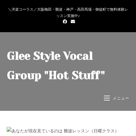
＼洋楽コーラス／大阪梅田・難波・神戸・高田馬場・御徒町で無料体験レ
ッスン実施中♪
Glee Style Vocal
Group "Hot Stuff"
メニュー